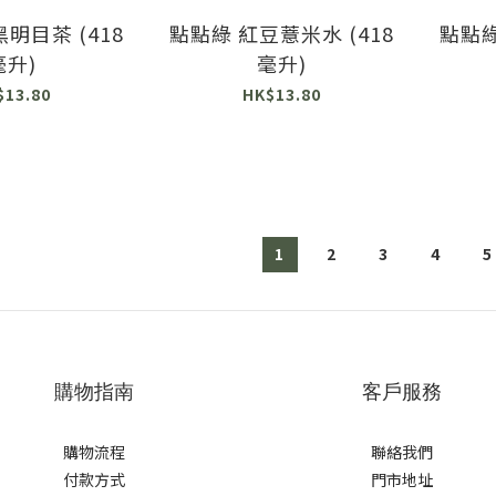
明目茶 (418
點點綠 紅豆薏米水 (418
點點綠
毫升)
毫升)
$13.80
HK$13.80
1
2
3
4
5
購物指南
客戶服務
購物流程
聯絡我們
付款方式
門市地址