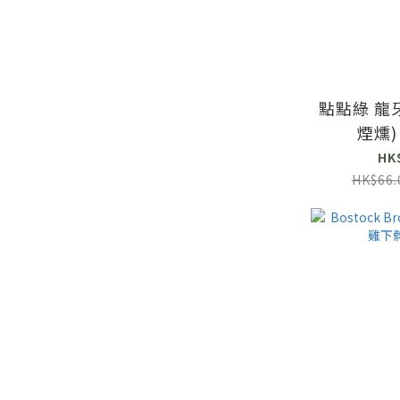
點點綠 龍牙百合(無硫磺
煙燻) 
HK
HK$66.