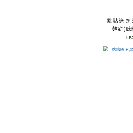
點點綠 
麩餅(低糖
HK