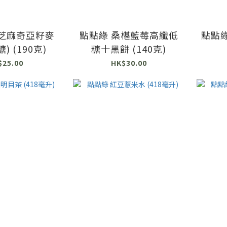
黑芝麻奇亞籽麥
點點綠 桑椹藍莓高纖低
點點綠
) (190克)
糖十黑餅 (140克)
$25.00
HK$30.00