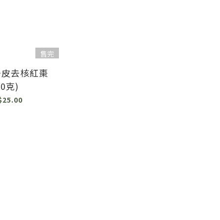
售完
去皮去核紅棗
90克)
$25.00