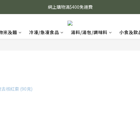
網上購物滿$400免運費
物米及麵
冷凍/急凍食品
湯料/湯包/調味料
小食及飲