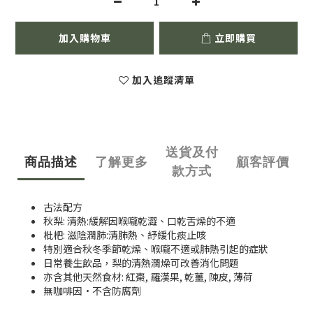
加入購物車
立即購買
加入追蹤清單
送貨及付
商品描述
了解更多
顧客評價
款方式
古法配方
秋梨: 清熱:緩解因喉嚨乾澀、口乾舌燥的不適
枇杷: 滋陰潤肺:清肺熱、紓緩化痰止咳
特別適合秋冬季節乾燥、喉嚨不適或肺熱引起的症狀
日常養生飲品，梨的清熱潤燥可改善消化問題
亦含其他天然食材: 紅棗, 羅漢果, 乾薑, 陳皮, 薄荷
無咖啡因·不含防腐劑