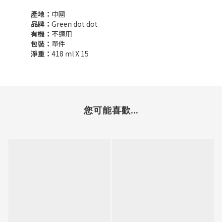
產地：
中國
品牌：
Green dot dot
有機：
不適用
包裝：
單件
淨重：
418 ml X 15
您可能喜歡...