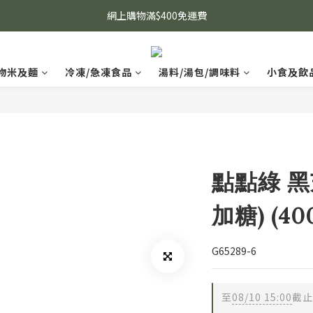
網上購物滿$400免運費
物米及麵
冷凍/急凍食品
湯料/湯包/調味料
小食及飲
點點綠 
加糖) (40
G65289-6
至
08/10 15:00
截止