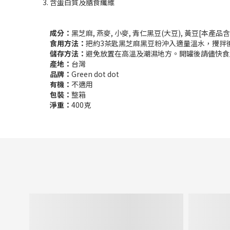
含蛋白質及膳食纖維
成分：
黑芝麻, 燕麥, 小麥, 青仁黑豆(大豆), 黃豆[本產
食用方法：
把約3茶匙黑芝麻黑豆粉沖入適量溫水，攪拌
儲存方法：
避免放置在高溫及潮濕地方。開罐後請儘快食
產地：
台灣
品牌：
Green dot dot
有機：
不適用
包裝：
整箱
淨重：
400克