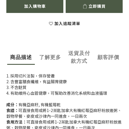
加入購物車
立即購買
加入追蹤清單
送貨及付
商品描述
了解更多
顧客評價
款方式
1. 採用切片法製，保存營養
2. 含豐富膳食纖維，有益腸胃健康
3. 不含麩質
4. 有助維持心血管健康，可幫助改善消化系統和血液循環
成分：
有機亞麻籽, 有機藍莓乾
食譜：
可直接食用或將1-2茶匙加拿大有機紅莓亞麻籽粉放進粥、
穀物早餐、麥皮或沙律內一同進食，一日兩次
食用方法：
可直接食用或將1-2茶匙加拿大有機紅莓亞麻籽粉放進
粥、穀物早餐、麥皮或沙律內一同進食，一日兩次