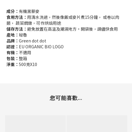
成分：
有機黑藜麥
食用方法：
用清水洗過，然後像飯或麥片煮15分鐘， 或卷以肉
類， 蔬菜燜燉，可作烘焙用途
儲存方法：
避免放置在高溫及潮濕地方。開袋後，請儘快食用
產地：
秘魯
品牌：
Green dot dot
認證：
EU ORGANIC BIO LOGO
有機：
不適用
包裝：
整箱
淨重：
500克X10
您可能喜歡...