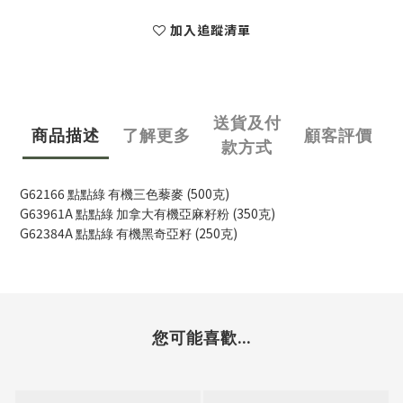
加入追蹤清單
送貨及付
商品描述
了解更多
顧客評價
款方式
G62166
(500
)
點點綠
有機三色藜麥
克
G63961A
(350
)
點點綠
加拿大有機亞麻籽粉
克
G62384A
(250
)
點點綠
有機黑奇亞籽
克
您可能喜歡...